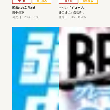
電子版
試し読み
電子版
試し読み
閻魔の教室 第6巻
チキン 「ドロップ…
田中優吏
井口達也 / 歳脇将…
発売日：2026.08.06
発売日：2026.08.06