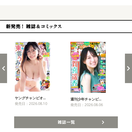
新発売！雑誌&コミックス
ヤングチャンピオ…
チャ
週刊少年チャンピ…
発売日：2026.08.10
発売
発売日：2026.08.06
雑誌一覧