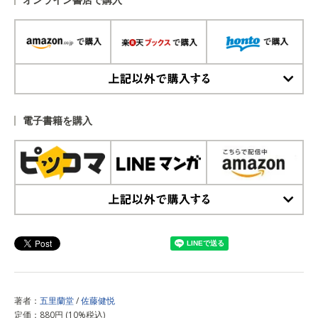
上記以外で購入する
電子書籍を購入
上記以外で購入する
著者：
五里蘭堂
/
佐藤健悦
定価：880円 (10%税込)