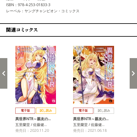
ISBN：978-4-253-01833-3
レーベル：ヤングチャンピオン・コミックス
関連コミックス
戻る
進む
電子版
試し読み
電子版
試し読み
異世界NTR～親友の…
異世界NTR～親友の…
異
五里蘭堂 / 佐藤健…
五里蘭堂 / 佐藤健…
五里
発売日：2020.11.20
発売日：2021.06.18
発売