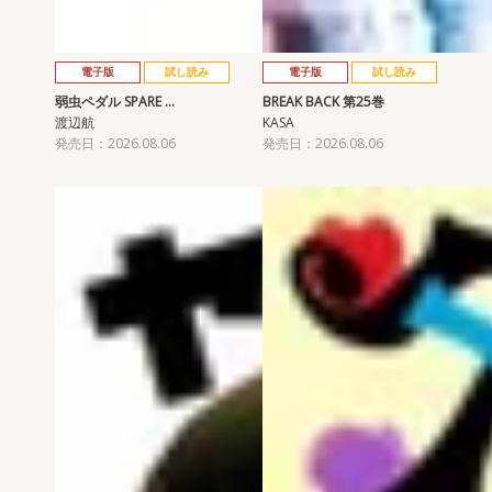
電子版
試し読み
電子版
試し読み
弱虫ペダル SPARE …
BREAK BACK 第25巻
渡辺航
KASA
発売日：2026.08.06
発売日：2026.08.06