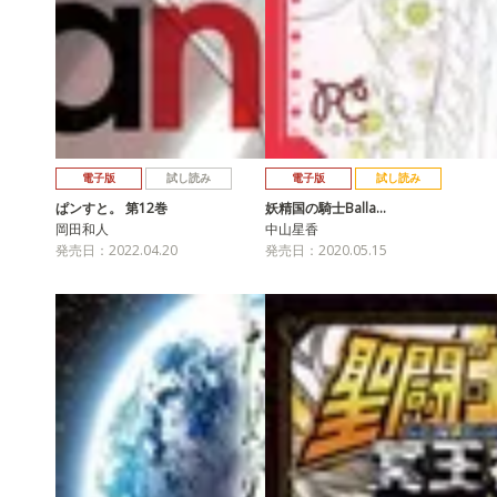
電子版
試し読み
電子版
試し読み
ぱンすと。 第12巻
妖精国の騎士Balla…
岡田和人
中山星香
発売日：2022.04.20
発売日：2020.05.15