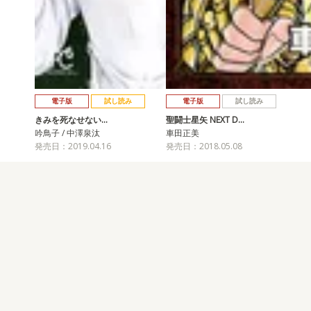
電子版
試し読み
電子版
試し読み
きみを死なせない…
聖闘士星矢 NEXT D…
吟鳥子 / 中澤泉汰
車田正美
発売日：2019.04.16
発売日：2018.05.08