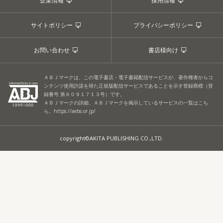
企業情報
採用情報
サイトポリシー
プライバシーポリシー
お問い合わせ
書店様向け
ＡＢＪマークは、この電子書店・電子書籍配信サービスが、著作権者からコ
ンテンツ使用許諾を得た正規版配信サービスであることを示す登録商標（登
録番号 第６０９１７１３号）です。
ＡＢＪマークの詳細、ＡＢＪマークを掲示しているサービスの一覧はこち
ら。
https://aebs.or.jp/
copyright©AKITA PUBLISHING CO.,LTD.