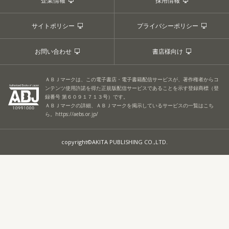
企業情報
採用情報
サイトポリシー
プライバシーポリシー
お問い合わせ
書店様向け
ＡＢＪマークは、この電子書店・電子書籍配信サービスが、著作権者からコ
ンテンツ使用許諾を得た正規版配信サービスであることを示す登録商標（登
録番号 第６０９１７１３号）です。
ＡＢＪマークの詳細、ＡＢＪマークを掲示しているサービスの一覧はこち
ら。
https://aebs.or.jp/
copyright©AKITA PUBLISHING CO.,LTD.