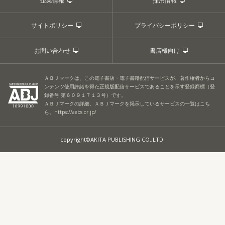
企業情報
採用情報
サイトポリシー
プライバシーポリシー
お問い合わせ
書店様向け
ＡＢＪマークは、この電子書店・電子書籍配信サービスが、著作権者からコ
ンテンツ使用許諾を得た正規版配信サービスであることを示す登録商標（登
録番号 第６０９１７１３号）です。
ＡＢＪマークの詳細、ＡＢＪマークを掲示しているサービスの一覧はこち
ら。
https://aebs.or.jp/
copyright©AKITA PUBLISHING CO.,LTD.