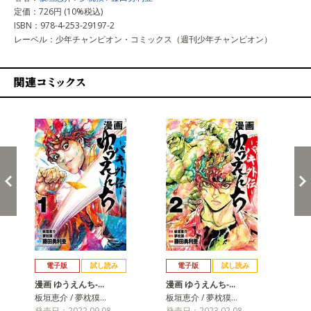
定価：726円 (10%税込)
ISBN：978-4-253-29197-2
レーベル：少年チャンピオン・コミックス（週刊少年チャンピオン）
関連コミックス
戻る
進む
電子版
試し読み
電子版
試し読み
漫画 ゆうえんち‐…
漫画 ゆうえんち‐…
漫画
板垣恵介 / 夢枕獏…
板垣恵介 / 夢枕獏…
板垣
発売日：2022.09.08
発売日：2023.02.08
発売