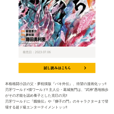
発売日：2023.07.06
試し読みはこちら
本格格闘小説の父・夢枕獏版『バキ外伝』、待望の漫画化ッッ!!
刃牙ワールド×獏ワールド!! 主人公・葛城無門は、“武神”愚地独歩
がその才能を認め養子とした克巳の兄!!
刃牙ワールドに『餓狼伝』や『獅子の門』のキャラクターまで登
場する超ド級エンターテイメントッッ!!