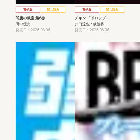
電子版
試し読み
電子版
試し読み
閻魔の教室 第6巻
チキン 「ドロップ…
田中優吏
井口達也 / 歳脇将…
発売日：2026.08.06
発売日：2026.08.06