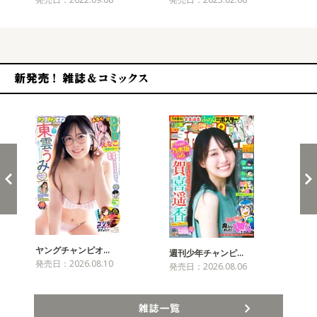
新発売！雑誌&コミックス
ヤングチャンピオ…
チャ
週刊少年チャンピ…
発売日：2026.08.10
発売
発売日：2026.08.06