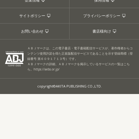
企業情報
採用情報
サイトポリシー
プライバシーポリシー
お問い合わせ
書店様向け
ＡＢＪマークは、この電子書店・電子書籍配信サービスが、著作権者からコ
ンテンツ使用許諾を得た正規版配信サービスであることを示す登録商標（登
録番号 第６０９１７１３号）です。
ＡＢＪマークの詳細、ＡＢＪマークを掲示しているサービスの一覧はこち
ら。
https://aebs.or.jp/
copyright©AKITA PUBLISHING CO.,LTD.