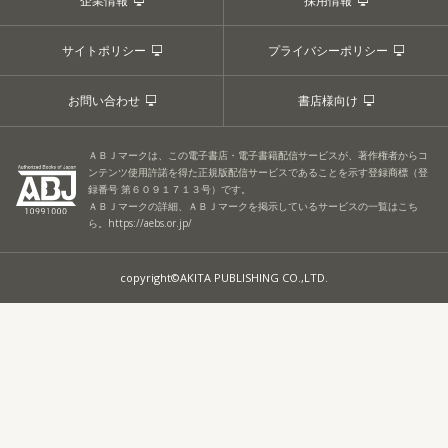
企業情報
採用情報
サイトポリシー
プライバシーポリシー
お問い合わせ
書店様向け
ＡＢＪマークは、この電子書店・電子書籍配信サービスが、著作権者からコ
ンテンツ使用許諾を得た正規版配信サービスであることを示す登録商標（登
録番号 第６０９１７１３号）です。
ＡＢＪマークの詳細、ＡＢＪマークを掲示しているサービスの一覧はこち
ら。
https://aebs.or.jp/
copyright©AKITA PUBLISHING CO.,LTD.