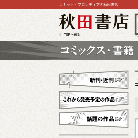
コミック・フロンティアの秋田書店
秋田書店
TOPへ戻る
コミックス
新刊・近刊
これから発売予定
話題の作品