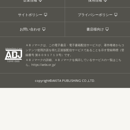
企業情報
採用情報
サイトポリシー
プライバシーポリシー
お問い合わせ
書店様向け
ＡＢＪマークは、この電子書店・電子書籍配信サービスが、著作権者からコ
ンテンツ使用許諾を得た正規版配信サービスであることを示す登録商標（登
録番号 第６０９１７１３号）です。
ＡＢＪマークの詳細、ＡＢＪマークを掲示しているサービスの一覧はこち
ら。
https://aebs.or.jp/
copyright©AKITA PUBLISHING CO.,LTD.