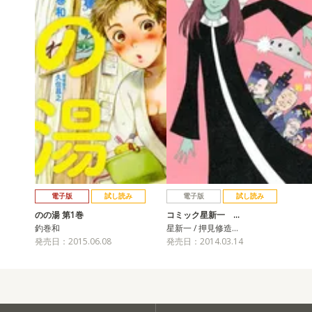
電子版
試し読み
電子版
試し読み
のの湯 第1巻
コミック星新一 …
釣巻和
星新一 / 押見修造…
発売日：2015.06.08
発売日：2014.03.14