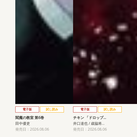
電子版
試し読み
電子版
試し読み
閻魔の教室 第6巻
チキン 「ドロップ…
田中優吏
井口達也 / 歳脇将…
発売日：2026.08.06
発売日：2026.08.06