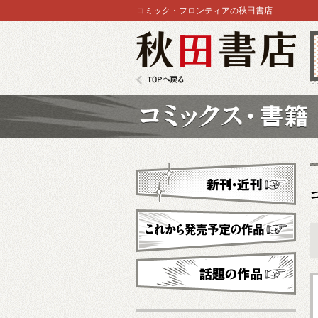
コミック・フロンティアの秋田書店
秋田書店
TOPへ戻る
コミックス
新刊・近刊
これから発売予定
話題の作品