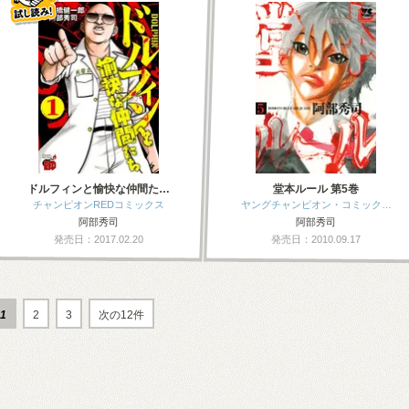
ドルフィンと愉快な仲間た…
堂本ルール 第5巻
チャンピオンREDコミックス
ヤングチャンピオン・コミック…
阿部秀司
阿部秀司
発売日：2017.02.20
発売日：2010.09.17
1
2
3
次の12件