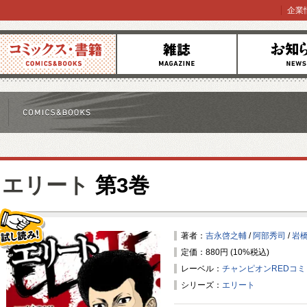
企業
コミックス
雑誌
お知らせ
エリート
第3巻
著者：
吉永啓之輔
/
阿部秀司
/
岩
定価：880円 (10%税込)
試し読み！
レーベル：
チャンピオンREDコ
シリーズ：
エリート