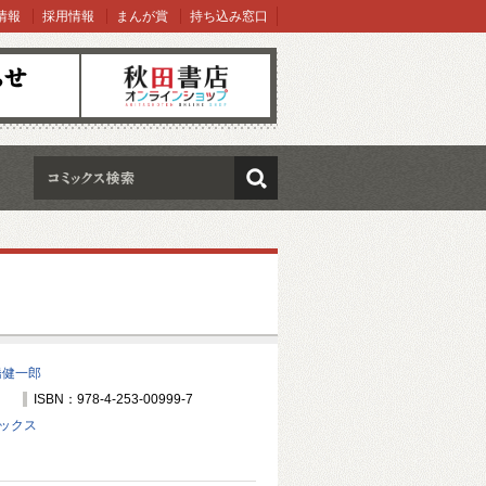
情報
採用情報
まんが賞
持ち込み窓口
オンラインショップ
検索
橋健一郎
ISBN：978-4-253-00999-7
ミックス