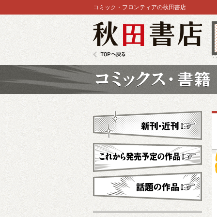
コミック・フロンティアの秋田書店
秋田書店
TOPへ戻る
コミックス
新刊・近刊
これから発売予定
話題の作品