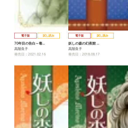
電子版
試し読み
電子版
試し読み
70年目の告白～毒…
妖しの森の幻夜館 …
高階良子
高階良子
発売日：2021.02.16
発売日：2018.08.17