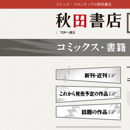
コミック・フロンティアの秋田書店
秋田書店
TOPへ戻る
コミックス
新刊・近刊
これから発売予定
話題の作品