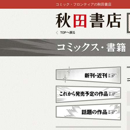
コミック・フロンティアの秋田書店
秋田書店
TOPへ戻る
コミックス
新刊・近刊
これから発売予定
話題の作品