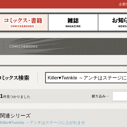
企業
コミックス
雑誌
お知らせ
1
件見つかりました
すべて
関連シリーズ
Killer♥Twinkle ～アンチはステージに上がれませ