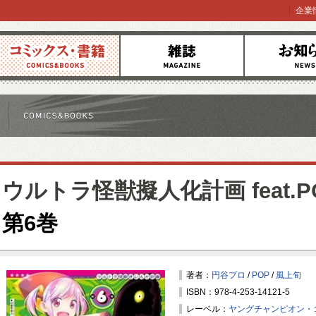
企業
コミックス
雑誌
お知らせ
ウルトラ怪獣擬人化計画 feat.POP
第6巻
著者：
円谷プロ
/
POP
/
風上旬
ISBN：978-4-253-14121-5
レーベル：
ヤングチャンピオン・