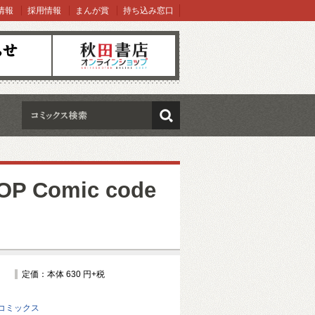
情報
採用情報
まんが賞
持ち込み窓口
オンラインショップ
検索
 Comic code
定価：本体 630 円+税
コミックス