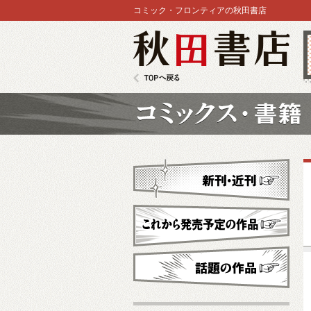
コミック・フロンティアの秋田書店
秋田書店
TOPへ戻る
コミックス
新刊・近刊
これから発売予定
話題の作品