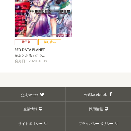
電子版
試し読み
RED DATA PLANET …
藤沢とおる / 伊臣…
発売日：2020.01.08
公式facebook
公式twitter
企業情報
採用情報
サイトポリシー
プライバシーポリシー