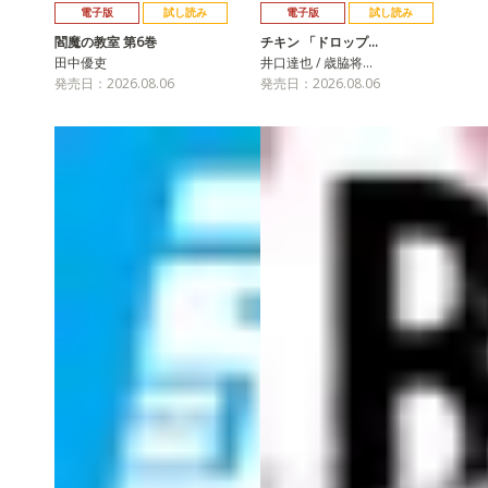
電子版
試し読み
電子版
試し読み
閻魔の教室 第6巻
チキン 「ドロップ…
田中優吏
井口達也 / 歳脇将…
発売日：2026.08.06
発売日：2026.08.06