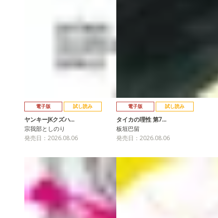
電子版
試し読み
電子版
試し読み
ヤンキーJKクズハ…
タイカの理性 第7…
宗我部としのり
板垣巴留
発売日：2026.08.06
発売日：2026.08.06