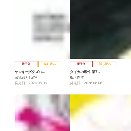
電子版
試し読み
電子版
試し読み
ヤンキーJKクズハ…
タイカの理性 第7…
宗我部としのり
板垣巴留
発売日：2026.08.06
発売日：2026.08.06