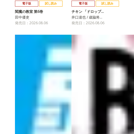
電子版
試し読み
電子版
試し読み
閻魔の教室 第6巻
チキン 「ドロップ…
田中優吏
井口達也 / 歳脇将…
発売日：2026.08.06
発売日：2026.08.06