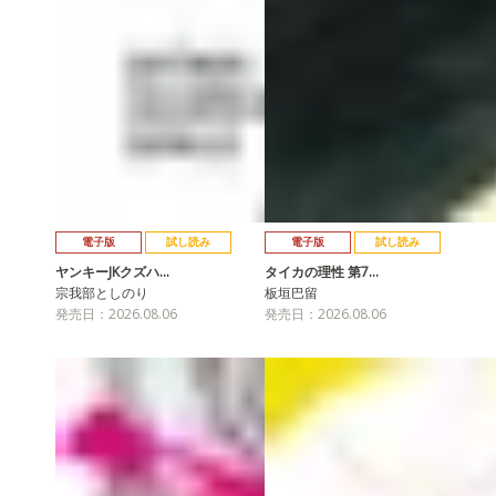
電子版
試し読み
電子版
試し読み
ヤンキーJKクズハ…
タイカの理性 第7…
宗我部としのり
板垣巴留
発売日：2026.08.06
発売日：2026.08.06