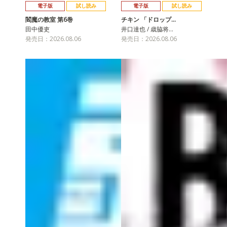
電子版
試し読み
電子版
試し読み
閻魔の教室 第6巻
チキン 「ドロップ…
田中優吏
井口達也 / 歳脇将…
発売日：2026.08.06
発売日：2026.08.06