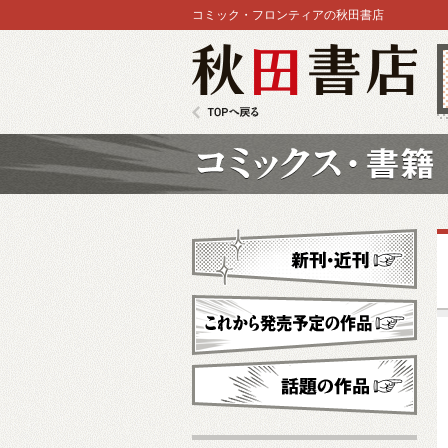
コミック・フロンティアの秋田書店
秋田書店
TOPへ戻る
コミックス
新刊・近刊
これから発売予定
話題の作品