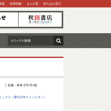
情報
採用情報
まんが賞
持ち込み窓口
オンラインショップ
検索
定価：本体 379 円+税
ミックス（週刊少年チャンピオン）