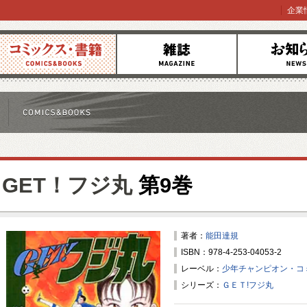
企業
コミックス
雑誌
お知らせ
GET！フジ丸
第9巻
著者：
能田達規
ISBN：978-4-253-04053-2
レーベル：
少年チャンピオン・コ
シリーズ：
ＧＥＴ!フジ丸