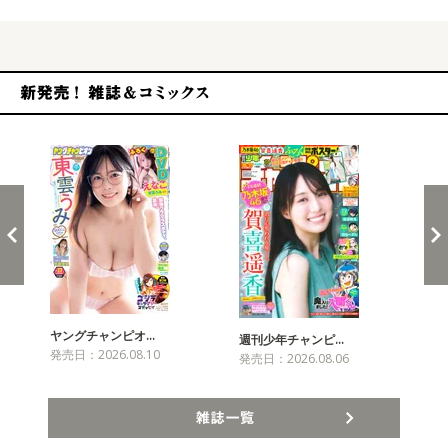
新発売！雑誌&コミックス
ヤングチャンピオ…
チャ
週刊少年チャンピ…
発売日：2026.08.10
発売
発売日：2026.08.06
雑誌一覧