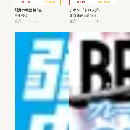
電子版
試し読み
電子版
試し読み
閻魔の教室 第6巻
チキン 「ドロップ…
田中優吏
井口達也 / 歳脇将…
発売日：2026.08.06
発売日：2026.08.06