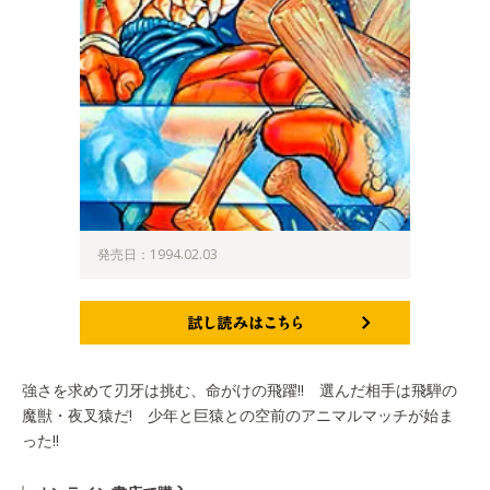
発売日：1994.02.03
試し読みはこちら
強さを求めて刃牙は挑む、命がけの飛躍!! 選んだ相手は飛騨の
魔獣・夜叉猿だ! 少年と巨猿との空前のアニマルマッチが始ま
った!!