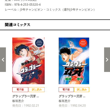
ISBN：978-4-253-05320-4
レーベル：少年チャンピオン・コミックス（週刊少年チャンピオン）
関連コミックス
戻る
進む
電子版
試し読み
電子版
試し読み
グラップラー刃牙 …
グラップラー刃牙 …
グ
板垣恵介
板垣恵介
板
発売日：1992.02.21
発売日：1992.04.20
発売