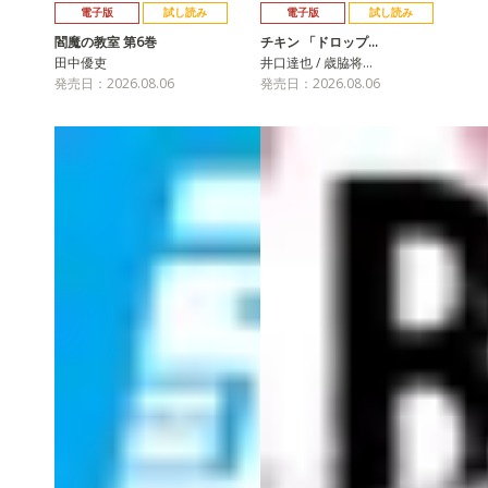
電子版
試し読み
電子版
試し読み
閻魔の教室 第6巻
チキン 「ドロップ…
田中優吏
井口達也 / 歳脇将…
発売日：2026.08.06
発売日：2026.08.06