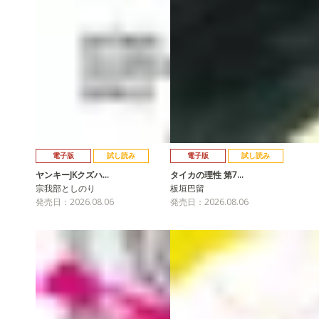
電子版
試し読み
電子版
試し読み
ヤンキーJKクズハ…
タイカの理性 第7…
宗我部としのり
板垣巴留
発売日：2026.08.06
発売日：2026.08.06