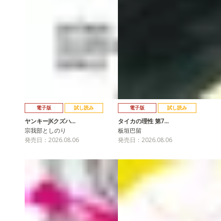
電子版
試し読み
電子版
試し読み
ヤンキーJKクズハ…
タイカの理性 第7…
宗我部としのり
板垣巴留
発売日：2026.08.06
発売日：2026.08.06