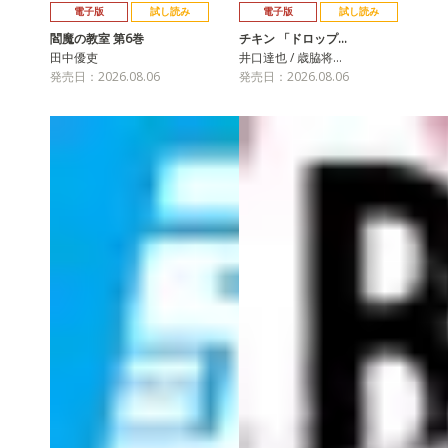
電子版
試し読み
電子版
試し読み
閻魔の教室 第6巻
チキン 「ドロップ…
田中優吏
井口達也 / 歳脇将…
発売日：2026.08.06
発売日：2026.08.06