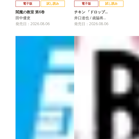
電子版
試し読み
電子版
試し読み
閻魔の教室 第6巻
チキン 「ドロップ…
田中優吏
井口達也 / 歳脇将…
発売日：2026.08.06
発売日：2026.08.06