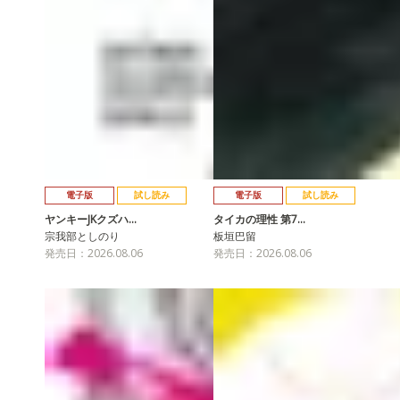
電子版
試し読み
電子版
試し読み
ヤンキーJKクズハ…
タイカの理性 第7…
宗我部としのり
板垣巴留
発売日：2026.08.06
発売日：2026.08.06