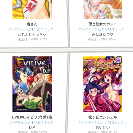
危さん
僕と彼女のホント
ヤングチャンピオン烈コミック…
ヤングチャンピオン烈コミック…
どれえじゃっきぃ
みた森たつや
発売日：2008.08.20
発売日：2008.05.20
EVILIVE(イビリブ) 第1巻
松ヶ丘エンジェル
ヤングチャンピオン烈コミック…
ヤングチャンピオン烈コミック…
D.P
めいびい
発売日：2008.02.20
発売日：2008.01.18