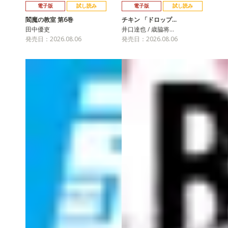
電子版
試し読み
電子版
試し読み
閻魔の教室 第6巻
チキン 「ドロップ…
田中優吏
井口達也 / 歳脇将…
発売日：2026.08.06
発売日：2026.08.06