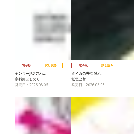
電子版
試し読み
電子版
試し読み
ヤンキーJKクズハ…
タイカの理性 第7…
宗我部としのり
板垣巴留
発売日：2026.08.06
発売日：2026.08.06