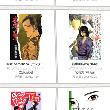
本気! Samdhana（サンダー…
新選組黙示録 第4巻
ヤングチャンピオン・コミック…
ヤングチャンピオン・コミック…
立原あゆみ
宮崎克 / 乾良彦
発売日：2005.07.20
発売日：2005.07.20