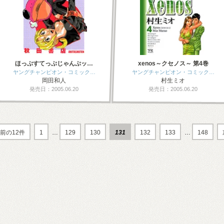
ほっぷすてっぷじゃんぷッ…
xenos～クセノス～ 第4巻
ヤングチャンピオン・コミック…
ヤングチャンピオン・コミック…
岡田和人
村生ミオ
発売日：2005.06.20
発売日：2005.06.20
前の12件
1
…
129
130
131
132
133
…
148