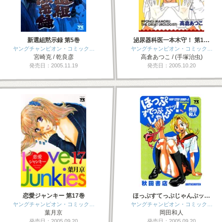
新選組黙示録 第5巻
泌尿器科医一本木守！ 第1…
ヤングチャンピオン・コミック…
ヤングチャンピオン・コミック…
宮崎克 / 乾良彦
高倉あつこ / (手塚治虫)
発売日：2005.11.19
発売日：2005.10.20
恋愛ジャンキー 第17巻
ほっぷすてっぷじゃんぷッ…
ヤングチャンピオン・コミック…
ヤングチャンピオン・コミック…
葉月京
岡田和人
発売日：2005.09.20
発売日：2005.09.20