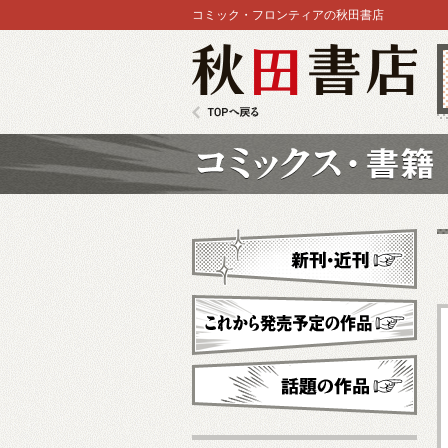
コミック・フロンティアの秋田書店
秋田書店
TOPへ戻る
コミックス
新刊・近刊
これから発売予定
話題の作品