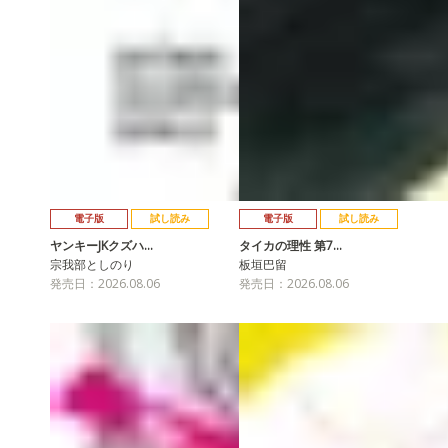
電子版
試し読み
電子版
試し読み
ヤンキーJKクズハ…
タイカの理性 第7…
宗我部としのり
板垣巴留
発売日：2026.08.06
発売日：2026.08.06