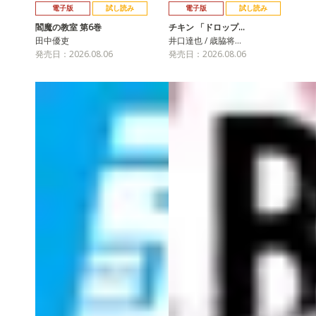
電子版
試し読み
電子版
試し読み
閻魔の教室 第6巻
チキン 「ドロップ…
田中優吏
井口達也 / 歳脇将…
発売日：2026.08.06
発売日：2026.08.06