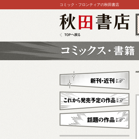
コミック・フロンティアの秋田書店
秋田書店
TOPへ戻る
コミックス
新刊・近刊
これから発売予定
話題の作品