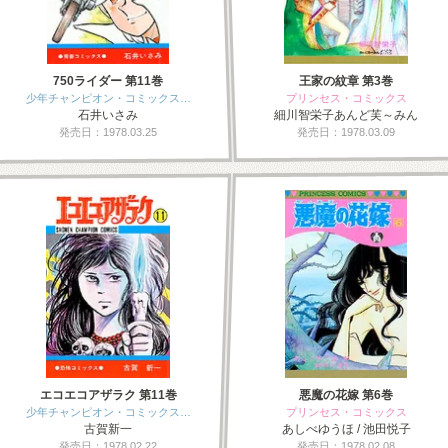
750ライダー 第11巻
王家の紋章 第3巻
少年チャンピオン・コミックス…
プリンセス・コミックス
石井いさみ
細川智栄子あんど芙～みん
発売日：1978.03.25
発売日：1978.03.09
エコエコアザラク 第11巻
悪魔の花嫁 第6巻
少年チャンピオン・コミックス…
プリンセス・コミックス
古賀新一
あしべゆうほ / 池田悦子
発売日：1978.02.22
発売日：1978.02.08