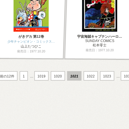
がきデカ 第12巻
宇宙海賊キャプテンハーロ…
SUNDAY COMICS
少年チャンピオン・コミックス…
松本零士
山上たつひこ
発売日：1977.10.20
発売日：1977.10.20
前の12件
1
…
1019
1020
1021
1022
1023
…
10