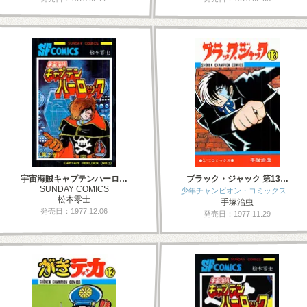
宇宙海賊キャプテンハーロ…
ブラック・ジャック 第13…
SUNDAY COMICS
少年チャンピオン・コミックス…
松本零士
手塚治虫
発売日：1977.12.06
発売日：1977.11.29