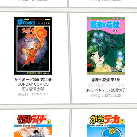
サイボーグ009 第11巻
悪魔の花嫁 第3巻
SUNDAY COMICS
プリンセス・コミックス
石ノ森章太郎
あしべゆうほ / 池田悦子
発売日：1976.10.07
発売日：1976.09.20