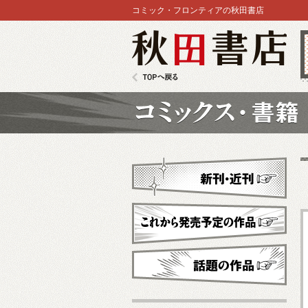
コミック・フロンティアの秋田書店
秋田書店
TOPへ戻る
コミックス
新刊・近刊
これから発売予定
話題の作品