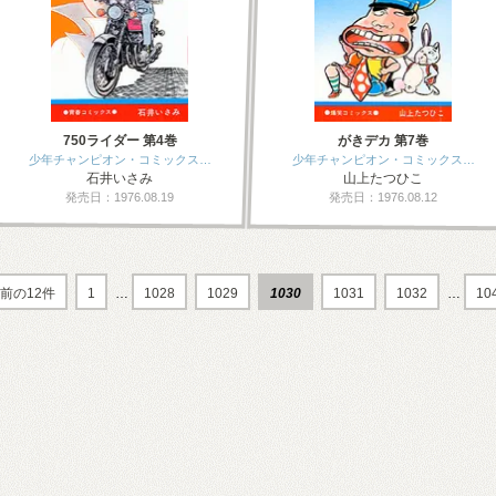
750ライダー 第4巻
がきデカ 第7巻
少年チャンピオン・コミックス…
少年チャンピオン・コミックス…
石井いさみ
山上たつひこ
発売日：1976.08.19
発売日：1976.08.12
前の12件
1
…
1028
1029
1030
1031
1032
…
10