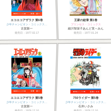
エコエコアザラク 第6巻
王家の紋章 第1巻
少年チャンピオン・コミックス…
プリンセス・コミックス
古賀新一
細川智栄子あんど芙～みん
発売日：1977.02.17
発売日：1977.01.24
エコエコアザラク 第5巻
750ライダー 第5巻
少年チャンピオン・コミックス…
少年チャンピオン・コミックス…
古賀新一
石井いさみ
発売日：1976.12.10
発売日：1976.12.10