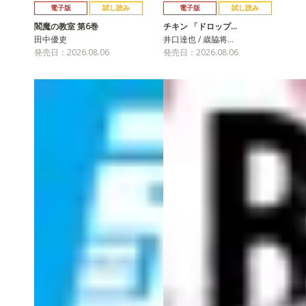
電子版
試し読み
電子版
試し読み
閻魔の教室 第6巻
チキン 「ドロップ…
田中優吏
井口達也 / 歳脇将…
発売日：2026.08.06
発売日：2026.08.06