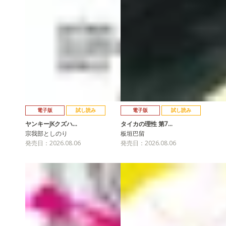
電子版
試し読み
電子版
試し読み
ヤンキーJKクズハ…
タイカの理性 第7…
宗我部としのり
板垣巴留
発売日：2026.08.06
発売日：2026.08.06