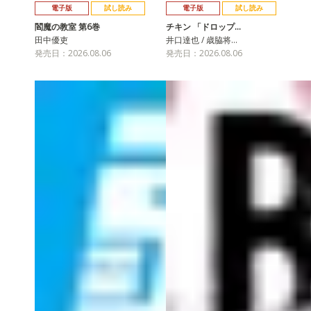
電子版
試し読み
電子版
試し読み
閻魔の教室 第6巻
チキン 「ドロップ…
田中優吏
井口達也 / 歳脇将…
発売日：2026.08.06
発売日：2026.08.06