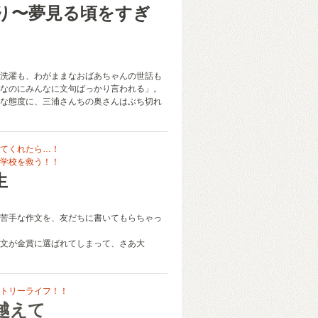
り〜夢見る頃をすぎ
え
洗濯も、わがままなおばあちゃんの世話も
なのにみんなに文句ばっかり言われる」。
な態度に、三浦さんちの奥さんはぶち切れ
てくれたら…！
学校を救う！！
生
苦手な作文を、友だちに書いてもらちゃっ
文が金賞に選ばれてしまって、さあ大
トリーライフ！！
越えて