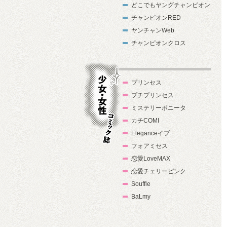
どこでもヤングチャンピオン
チャンピオンRED
ヤンチャンWeb
チャンピオンクロス
プリンセス
プチプリンセス
ミステリーボニータ
カチCOMI
Eleganceイブ
フォアミセス
少女・女性コ
恋愛LoveMAX
ミック誌
恋愛チェリーピンク
Souffle
BaLmy