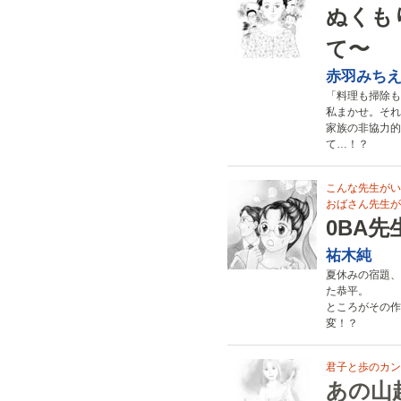
ぬくも
て〜
赤羽みち
「料理も掃除も
私まかせ。それ
家族の非協力的
て…！？
こんな先生がい
おばさん先生が
0BA先
祐木純
夏休みの宿題、
た恭平。
ところがその作
変！？
君子と歩のカン
あの山