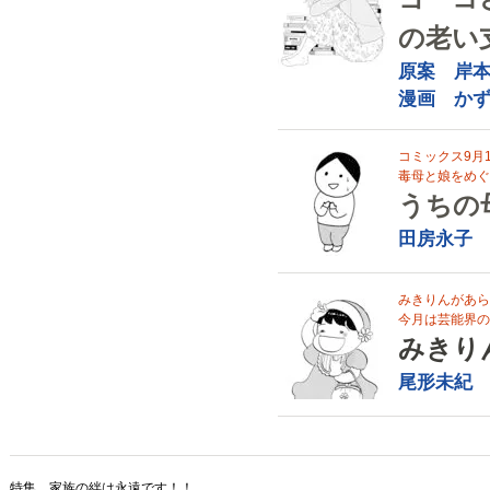
の老い
原案 岸
漫画 か
コミックス9月
毒母と娘をめぐ
うちの
田房永子
みきりんがあら
今月は芸能界の
みきり
尾形未紀
特集 家族の絆は永遠です！！