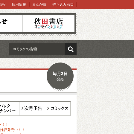
情報
採用情報
まんが賞
持ち込み窓口
オンラインショップ
検索
毎月3日
発売
ックナンバー
次号予告
コミックス
P！！
好評発売中！！