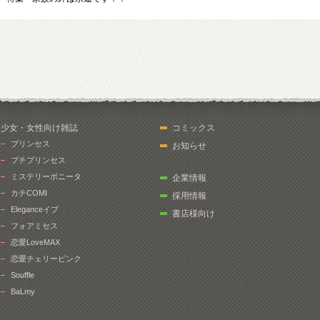
少女・女性向け雑誌
コミックス
プリンセス
お知らせ
プチプリンセス
ミステリーボニータ
企業情報
カチCOMI
採用情報
Eleganceイブ
書店様向け
フォアミセス
恋愛LoveMAX
恋愛チェリーピンク
Souffle
BaLmy