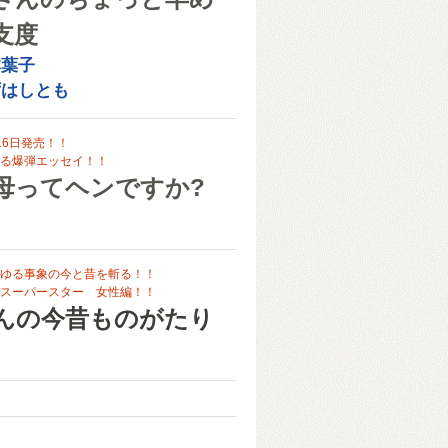
支度
本葉子
ずはしとも
16日発売！！
る爆弾エッセイ！！
母ってヘンですか?
ゆる事象の今と昔を斬る！！
スーパースター 女性編！！
んの今昔ものがたり