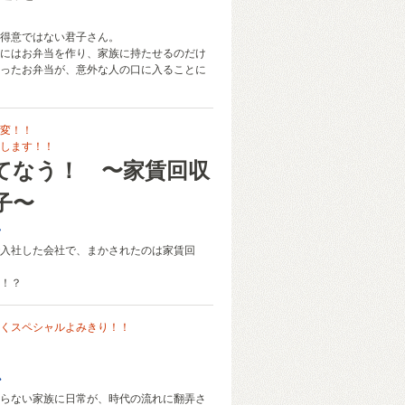
得意ではない君子さん。
にはお弁当を作り、家族に持たせるのだけ
ったお弁当が、意外な人の口に入ることに
変！！
します！！
てなう！ 〜家賃回収
子〜
子
入社した会社で、まかされたのは家賃回
！？
くスペシャルよみきり！！
か
らない家族に日常が、時代の流れに翻弄さ