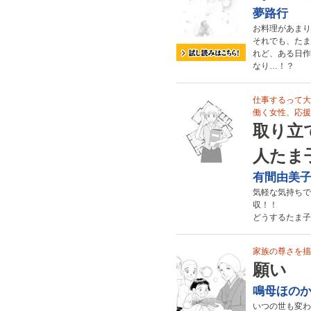
夢路行
お料理があまり
それでも、たま
れど、ある日作
なり…！？
仕事するって大
働く女性、応援
取り立
人たま
有間由美
気軽な気持ちで
収！！
どうするたま子
家族の尊さを描
願い
鳴母ほの
いつの世も変わ