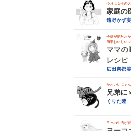
今月は女性の大
家庭の医学
遠野かず
子供が絶対おか
簡単おいしいレ
ママの
レシピ
広田奈都
かわいいにゃん
兄弟に
くりた陸
日々の生活が愛
ヨーコ