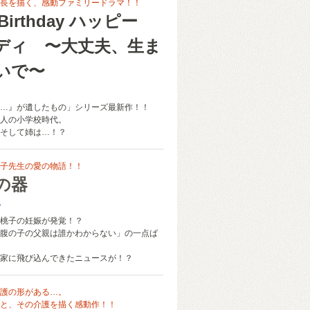
長を描く、感動ファミリードラマ！！
 Birthday ハッピー
ディ 〜大丈夫、生ま
いで〜
…』が遺したもの」シリーズ最新作！！
人の小学校時代。
そして姉は…！？
子先生の愛の物語！！
の器
子
桃子の妊娠が発覚！？
腹の子の父親は誰かわからない」の一点ば
家に飛び込んできたニュースが！？
護の形がある…。
と、その介護を描く感動作！！