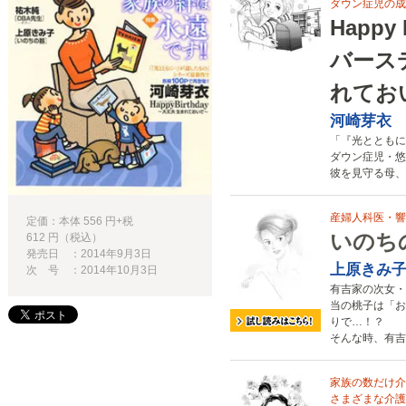
ダウン症児の成
Happy
バース
れてお
河崎芽衣
「『光とともに
ダウン症児・悠
彼を見守る母、
産婦人科医・響
定価：本体 556 円+税
いのち
612 円（税込）
発売日 ：2014年9月3日
上原きみ
次 号 ：2014年10月3日
有吉家の次女・
当の桃子は「お
りで…！？
そんな時、有吉
家族の数だけ介
さまざまな介護