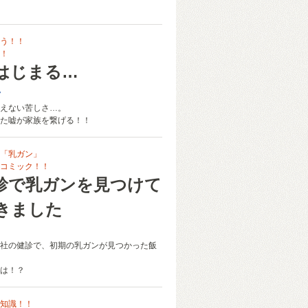
う！！
！
はじまる…
子
えない苦しさ…。
た嘘が家族を繋げる！！
「乳ガン」
コミック！！
診で乳ガンを見つけて
きました
社の健診で、初期の乳ガンが見つかった飯
は！？
知識！！