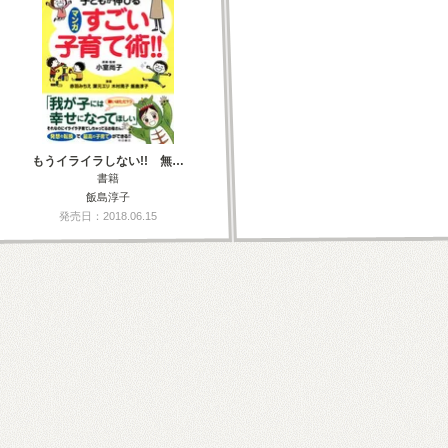
もうイライラしない!! 無…
書籍
飯島淳子
発売日：2018.06.15