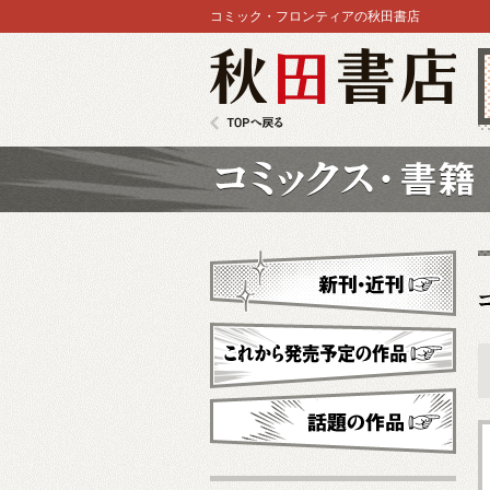
コミック・フロンティアの秋田書店
秋田書店
TOPへ戻る
コミックス
新刊・近刊
これから発売予定
話題の作品