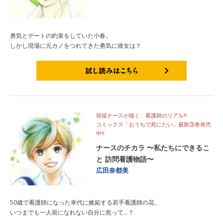
勇気とデートの約束をしていた小春。
しかし現場に元カノをつれてきた勇気に彼女は？
試し読みはこちら
現役ナースが描く、看護師のリアル!!
コミックス「おうちで死にたい」最新③巻発売
中!!
ナースのチカラ 〜私たちにできるこ
と 訪問看護物語〜
広田奈都美
50歳で看護師になった幸代に嫉妬する若手看護師の花。
いつまでも一人前になれない自分に焦って…？