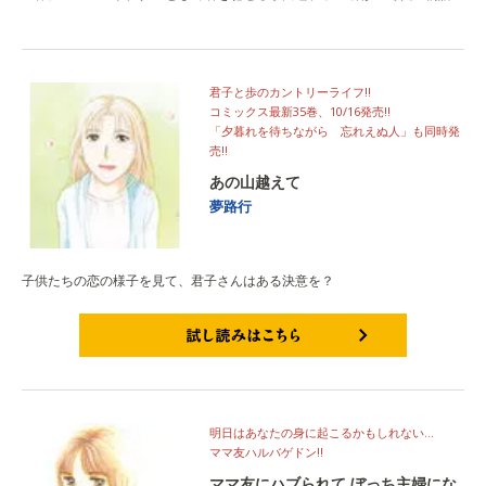
君子と歩のカントリーライフ!!
コミックス最新35巻、10/16発売!!
「夕暮れを待ちながら 忘れえぬ人」も同時発
売!!
あの山越えて
夢路行
子供たちの恋の様子を見て、君子さんはある決意を？
試し読みはこちら
明日はあなたの身に起こるかもしれない…
ママ友ハルバゲドン!!
ママ友にハブられて ぼっち主婦にな