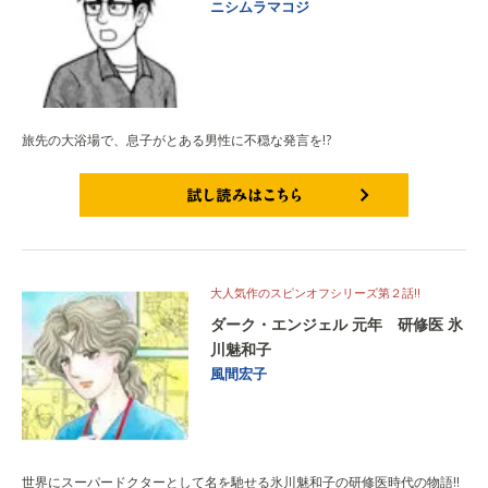
ニシムラマコジ
旅先の大浴場で、息子がとある男性に不穏な発言を!?
試し読みはこちら
大人気作のスピンオフシリーズ第２話!!
ダーク・エンジェル 元年 研修医 氷
川魅和子
風間宏子
世界にスーパードクターとして名を馳せる氷川魅和子の研修医時代の物語!!