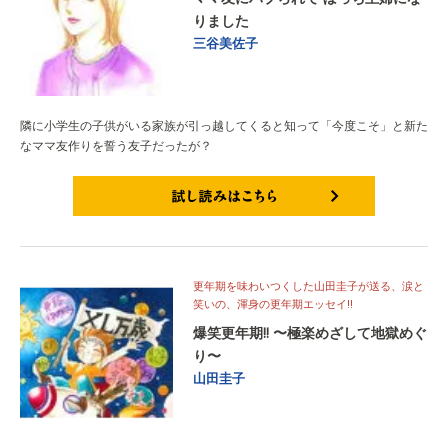
りました
三谷美佐子
隣に小学生の子供がいる家族が引っ越してくると知って「今度こそ」と新た
なママ友作りを誓う友子だったが？
試し読みはこちら
更年期を味わいつくした山田圭子が送る、涙と
笑いの、渾身の更年期エッセイ!!
爆笑更年期!! 〜極楽めざして地獄めぐ
り〜
山田圭子