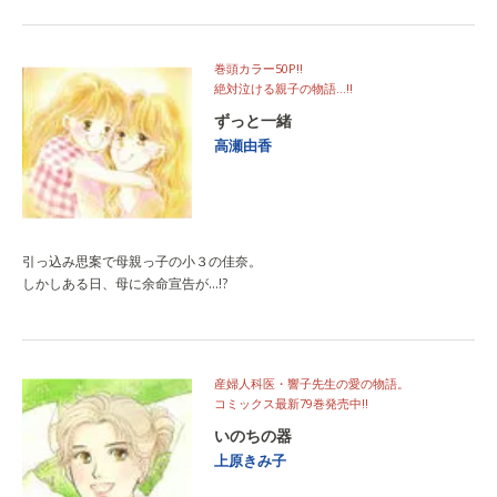
巻頭カラー50P!!
絶対泣ける親子の物語…!!
ずっと一緒
高瀬由香
引っ込み思案で母親っ子の小３の佳奈。
しかしある日、母に余命宣告が…!?
産婦人科医・響子先生の愛の物語。
コミックス最新79巻発売中!!
いのちの器
上原きみ子