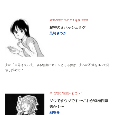
＃世界中に夫のグチを発信中!!
秘密の＃ハッシュタグ
黒崎さつき
夫の「自分は良い夫」ぶる態度にカチンとくる妻は、夫への不満をSNSで発
信し始めて!?
体に異変!? 病院へ行こう！
ソウですウツです 〜これが双極性障
害か！〜
細谷修