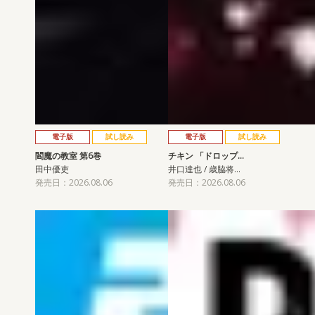
電子版
試し読み
電子版
試し読み
閻魔の教室 第6巻
チキン 「ドロップ…
田中優吏
井口達也 / 歳脇将…
発売日：2026.08.06
発売日：2026.08.06