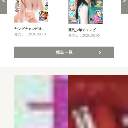
ヤングチャンピオ…
チャ
週刊少年チャンピ…
発売日：2026.08.10
発売
発売日：2026.08.06
雑誌一覧