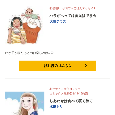
初登場!! 子育て＋ごはんエッセイ!!
ハラがへっては育児はできぬ
大町テラス
わが子が寝たあとのお楽しみは…♡
試し読みはこちら
心が整う衣食住コミック！
コミックス最新②巻11/16発売！
しあわせは食べて寝て待て
水凪トリ