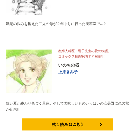
職場の悩みを抱えた二児の母が２年ぶりに行った美容室で…？
産婦人科医・響子先生の愛の物語。
コミックス最新86巻11/16発売！
いのちの器
上原きみ子
短い夏が終わり色づく景色。そして美味しいものいっぱいの安曇野に恋の秋
が到来!!
試し読みはこちら