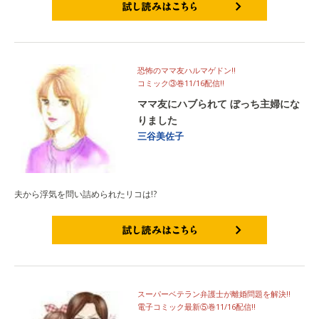
試し読みはこちら
恐怖のママ友ハルマゲドン!!
コミック③巻11/16配信!!
ママ友にハブられて ぼっち主婦にな
りました
三谷美佐子
夫から浮気を問い詰められたリコは!?
試し読みはこちら
スーパーベテラン弁護士が離婚問題を解決!!
電子コミック最新⑤巻11/16配信!!