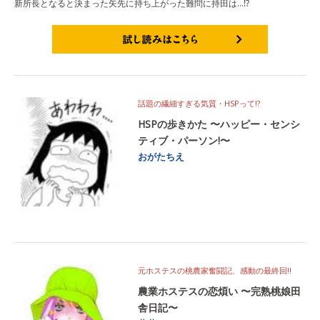
新所長となると決まった矢先に持ち上がった難問に持田は…⁉️
試し読みはこちら
話題の繊細すぎる気質・HSPって!?
HSPの歩きかた 〜ハッピー・センシ
ティブ・パーソン!〜
おがたちえ
元ホステスの桃農家奮闘記、感動の最終回!!
農業ホステスの恋煩い 〜完熟桃娘田
舎日記〜