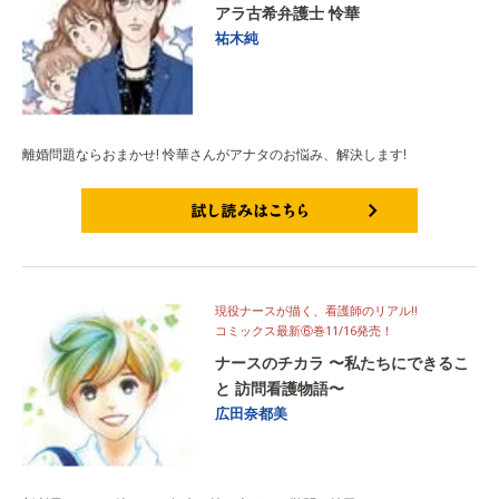
アラ古希弁護士 怜華
祐木純
離婚問題ならおまかせ! 怜華さんがアナタのお悩み、解決します!
試し読みはこちら
現役ナースが描く、看護師のリアル!!
コミックス最新⑥巻11/16発売！
ナースのチカラ 〜私たちにできるこ
と 訪問看護物語〜
広田奈都美