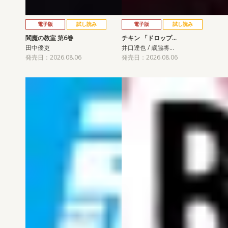
電子版
試し読み
電子版
試し読み
閻魔の教室 第6巻
チキン 「ドロップ…
田中優吏
井口達也 / 歳脇将…
発売日：2026.08.06
発売日：2026.08.06