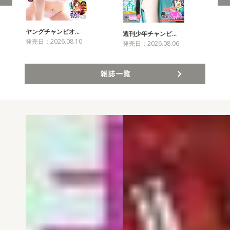
ヤングチャンピオ…
チャ
週刊少年チャンピ…
発売日：2026.08.10
発売
発売日：2026.08.06
雑誌一覧