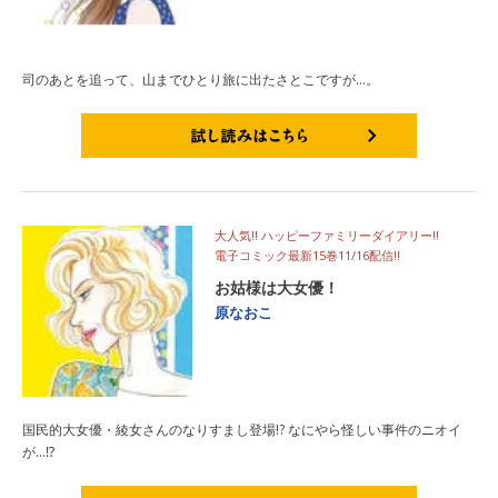
司のあとを追って、山までひとり旅に出たさとこですが…。
試し読みはこちら
大人気!! ハッピーファミリーダイアリー!!
電子コミック最新15巻11/16配信!!
お姑様は大女優！
原なおこ
国民的大女優・綾女さんのなりすまし登場!? なにやら怪しい事件のニオイ
が…⁉