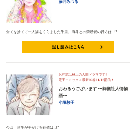
藤井みつる
全てを捨てて一人姿をくらました千里。海斗との禁断愛の行方は…!?
試し読みはこちら
お葬式は極上の人間ドラマです!!
電子コミックス最新10巻11/16配信！
おわるうございます 〜葬儀社人情物
語〜
小塚敦子
今回、芽生が手がける葬儀は…!?