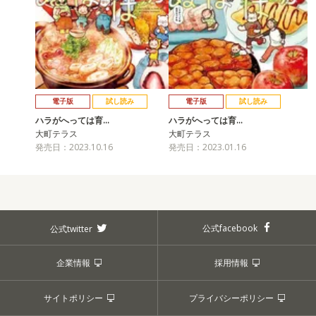
電子版
試し読み
電子版
試し読み
ハラがへっては育…
ハラがへっては育…
大町テラス
大町テラス
発売日：2023.10.16
発売日：2023.01.16
公式facebook
公式twitter
企業情報
採用情報
サイトポリシー
プライバシーポリシー