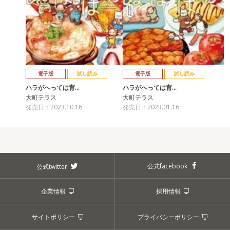
電子版
試し読み
電子版
試し読み
ハラがへっては育…
ハラがへっては育…
大町テラス
大町テラス
発売日：2023.10.16
発売日：2023.01.16
公式facebook
公式twitter
企業情報
採用情報
サイトポリシー
プライバシーポリシー