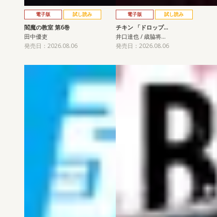
電子版
試し読み
電子版
試し読み
閻魔の教室 第6巻
チキン 「ドロップ…
田中優吏
井口達也 / 歳脇将…
発売日：2026.08.06
発売日：2026.08.06