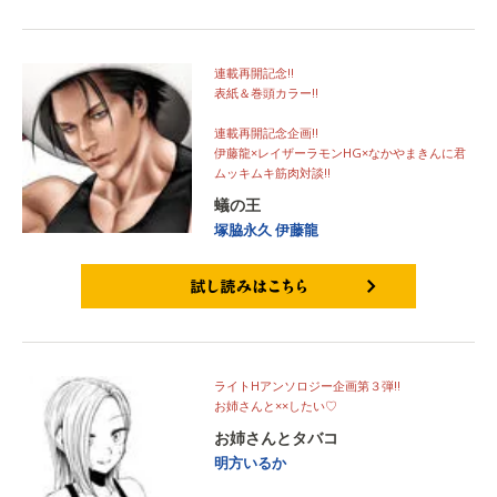
連載再開記念!!
表紙＆巻頭カラー!!
連載再開記念企画!!
伊藤龍×レイザーラモンHG×なかやまきんに君
ムッキムキ筋肉対談!!
蟻の王
塚脇永久
伊藤龍
試し読みはこちら
ライトHアンソロジー企画第３弾!!
お姉さんと××したい♡
お姉さんとタバコ
明方いるか