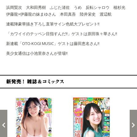
浜岡賢次 大和田秀樹 ふじた渚佐 うめ 反転シャロウ 植杉光
伊藤龍×伊藤龍の妹まゆさん 本田真吾 陸井栄史 渡辺航
連載陣豪華描き下ろし直筆サイン色紙大プレゼント!!
「カワイイのテッペン目指すんだ!!」ゲストは原田
珠々華さん!!
新連載「OTO-KOGI MUSIC」ゲストは藤田恵名さん!!
美少女通信は小池里奈さんが登場!!
新発売！雑誌&コミックス