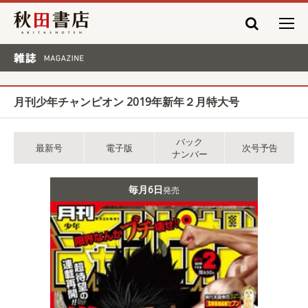
秋田書店
雑誌 MAGAZINE
月刊少年チャンピオン 2019年新年２月特大号
バック
最新号
電子版
次号予告
ナンバー
毎月6日
発売