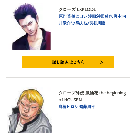
クローズ EXPLODE
原作:髙橋ヒロシ
漫画:神田哲也
脚本:向
井康介/水島力也/長谷川隆
試し読みはこちら
クローズ外伝 鳳仙花 the beginning
of HOUSEN
髙橋ヒロシ
齋藤周平