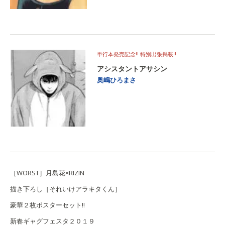
単行本発売記念!! 特別出張掲載!!
アシスタントアサシン
奥嶋ひろまさ
［WORST］月島花×RIZIN
描き下ろし［それいけアラキタくん］
豪華２枚ポスターセット!!
新春ギャグフェスタ２０１９