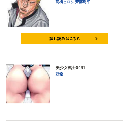
髙橋ヒロシ
齋藤周平
試し読みはこちら
美少女戦士04R1
双龍