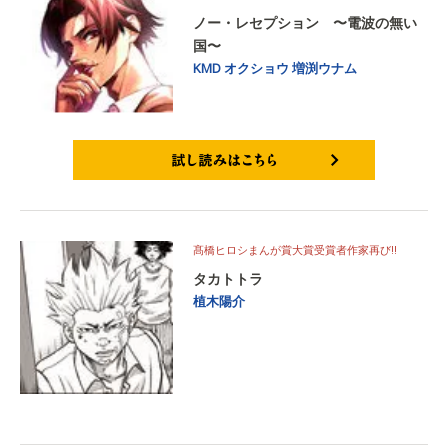
ノー・レセプション 〜電波の無い
国〜
KMD
オクショウ
増渕ウナム
試し読みはこちら
髙橋ヒロシまんが賞大賞受賞者作家再び!!
タカトトラ
植木陽介