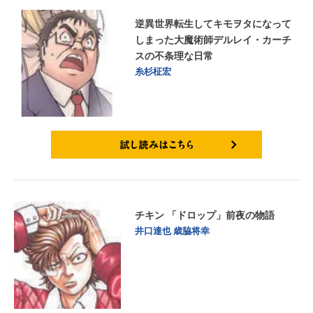
逆異世界転生してキモヲタになって
しまった大魔術師デルレイ・カーチ
スの不条理な日常
糸杉柾宏
試し読みはこちら
チキン 「ドロップ」前夜の物語
井口達也
歳脇将幸