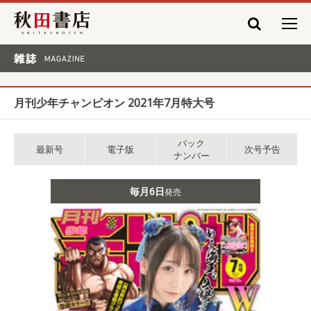
秋田書店
雑誌 MAGAZINE
月刊少年チャンピオン 2021年7月特大号
バック
最新号
電子版
次号予告
ナンバー
毎月6日
発売