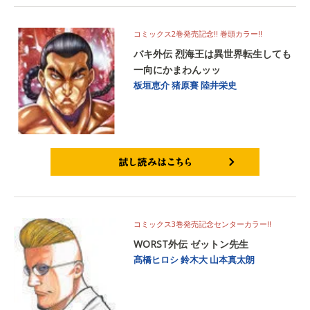
コミックス2巻発売記念!! 巻頭カラー!!
バキ外伝 烈海王は異世界転生しても
一向にかまわんッッ
板垣恵介
猪原賽
陸井栄史
試し読みはこちら
コミックス3巻発売記念センターカラー!!
WORST外伝 ゼットン先生
髙橋ヒロシ
鈴木大
山本真太朗