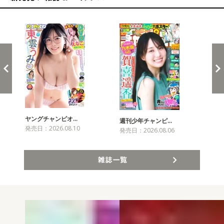
新発売！雑誌&コミックス
ヤングチャンピオ…
チャ
週刊少年チャンピ…
発売日：2026.08.10
発売
発売日：2026.08.06
雑誌一覧