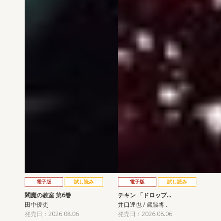
電子版
試し読み
電子版
試し読み
閻魔の教室 第6巻
チキン 「ドロップ…
田中優吏
井口達也 / 歳脇将…
発売日：2026.08.06
発売日：2026.08.06