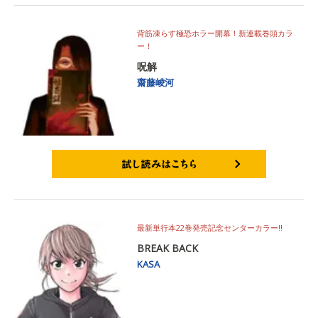
背筋凍らす極恐ホラー開幕！新連載巻頭カラ
ー！
呪解
齋藤崚河
試し読みはこちら
最新単行本22巻発売記念センターカラー!!
BREAK BACK
KASA