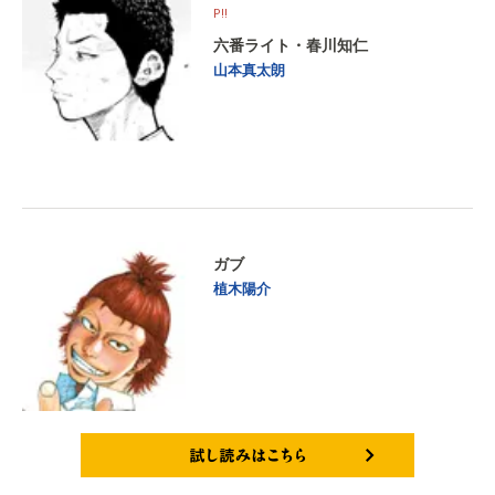
P!!
六番ライト・春川知仁
山本真太朗
ガブ
植木陽介
試し読みはこちら