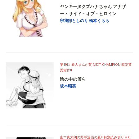
ヤンキーJKクズハナちゃん アナザ
ー・サイド・オブ・ヒロイン
宗我部としのり
橋本くらら
第19回 新人まんが賞 NEXT CHAMPION 奨励賞
受賞作!!
陰の中の僕ら
坂本昭英
山本真太朗の野球漫画の夏!! 特別読み切り４６