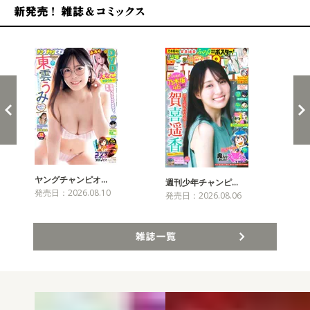
新発売！雑誌&コミックス
ヤングチャンピオ…
チャ
週刊少年チャンピ…
発売日：2026.08.10
発売
発売日：2026.08.06
雑誌一覧