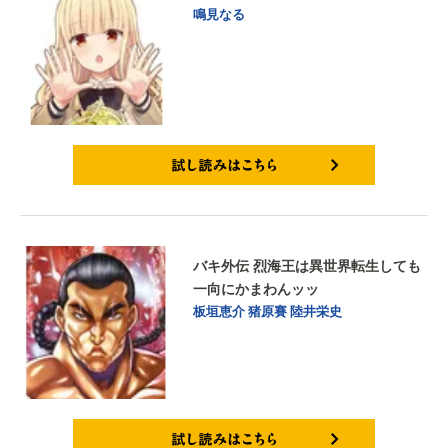
鳴見なる
試し読みはこちら
バキ外伝 烈海王は異世界転生しても
一向にかまわんッッ
板垣恵介
猪原賽
陸井栄史