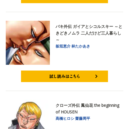
試し読みはこちら
バキ外伝 ガイアとシコルスキー ～と
きどきノムラ 二人だけど三人暮らし
～
板垣恵介
林たかあき
試し読みはこちら
クローズ外伝 鳳仙花 the beginning
of HOUSEN
髙橋ヒロシ
齋藤周平