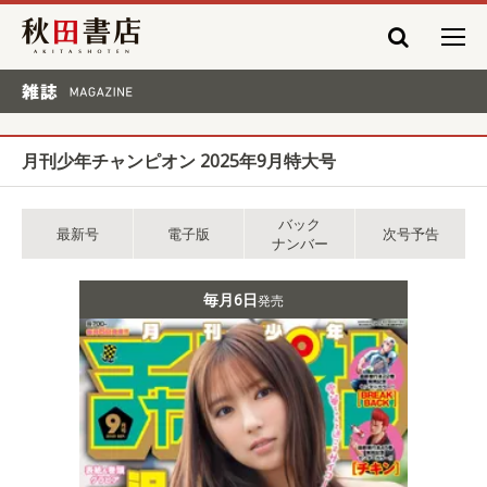
秋田書店
雑誌 MAGAZINE
月刊少年チャンピオン 2025年9月特大号
バック
最新号
電子版
次号予告
ナンバー
毎月6日
発売