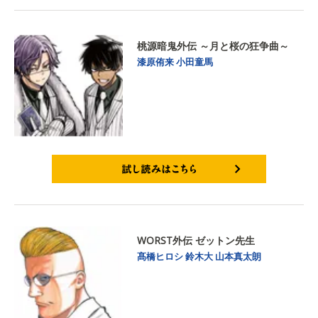
桃源暗鬼外伝 ～月と桜の狂争曲～
漆原侑来
小田童馬
試し読みはこちら
WORST外伝 ゼットン先生
髙橋ヒロシ
鈴木大
山本真太朗