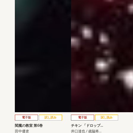
電子版
試し読み
電子版
試し読み
閻魔の教室 第6巻
チキン 「ドロップ…
田中優吏
井口達也 / 歳脇将…