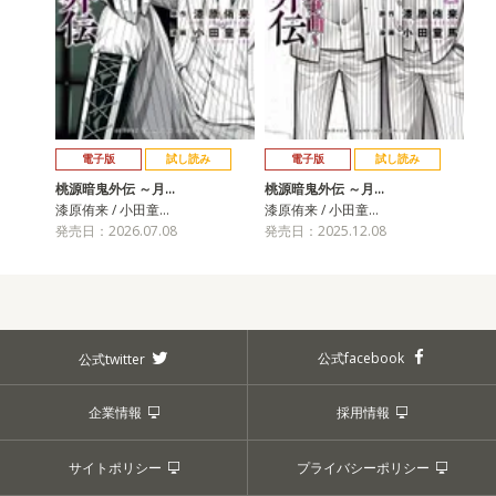
電子版
試し読み
電子版
試し読み
桃源暗鬼外伝 ～月…
桃源暗鬼外伝 ～月…
漆原侑来 / 小田童…
漆原侑来 / 小田童…
発売日：2026.07.08
発売日：2025.12.08
公式facebook
公式twitter
企業情報
採用情報
サイトポリシー
プライバシーポリシー