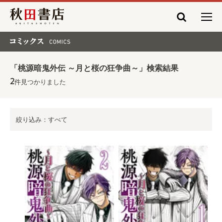
秋田書店
コミックス COMICS
「桃源暗鬼外伝 ～月と桜の狂争曲～」検索結果
2
件見つかりました
絞り込み：すべて