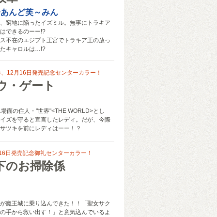
子あんど芙～みん
、窮地に陥ったイズミル。無事にトラキア
はできるのーー!?
ス不在のエジプト王宮でトラキア王の放っ
たキャロルは…!?
巻、12月16日発売記念センターカラー！
ウ・ゲート
場面の住人・"世界"<THE WORLD>とし
イズを守ると宣言したレディ。だが、今際
サツキを前にレディはーー！？
月16日発売記念御礼センターカラー！
下のお掃除係
が魔王城に乗り込んできた！！「聖女サク
の手から救い出す！」と意気込んでいるよ