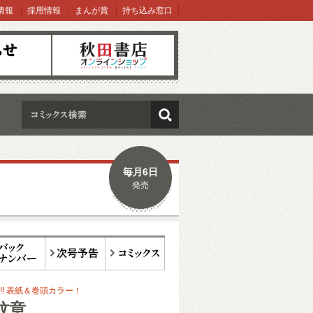
情報
採用情報
まんが賞
持ち込み窓口
オンラインショップ
検索
毎月6日
発売
ックナンバー
次号予告
コミックス
!! 表紙＆巻頭カラー！
紋章