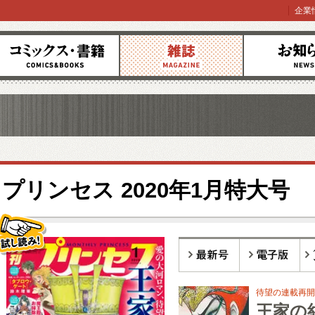
企業
コミックス
雑誌
お知らせ
プリンセス 2020年1月特大号
し読み!
最新号
電子版
バ
待望の連載再開
王家の