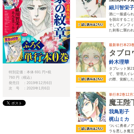
細川智栄
酒に一服盛られ
を脱出すること
そしてメンフィ
た刺客に襲われ
最新単行本23
タブロ
鈴木理華
タブレット第21
特別定価：本体 691 円+税
て、管理人イレ
760 円（税込）
の際、覚醒した
発売日 ：2019年12月6日
次 号 ：2020年1月6日
単行本2巻12
魔王陛
我鳥彩子
梶山ミカ
ついに勇者ノア
ラを悪しき魔王