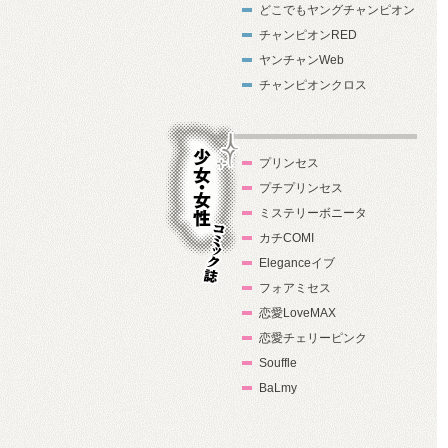
どこでもヤングチャンピオン
チャンピオンRED
ヤンチャンWeb
チャンピオンクロス
プリンセス
プチプリンセス
ミステリーボニータ
カチCOMI
Eleganceイブ
フォアミセス
少女・女性コ
恋愛LoveMAX
ミック誌
恋愛チェリーピンク
Souffle
BaLmy