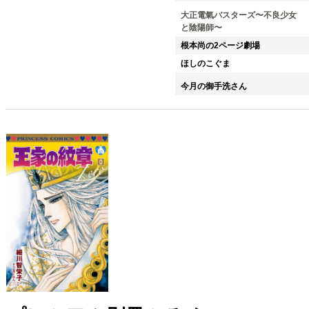
大正電氣バスターズ〜不良少女
と陰陽師〜
根本尚の2ページ劇場
ほしのこぐま
今月の御手洗さん