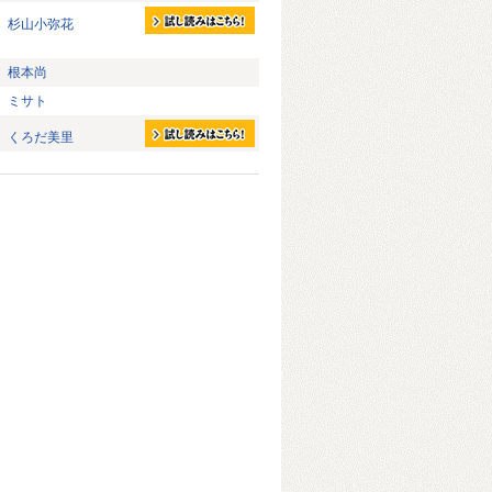
杉山小弥花
根本尚
ミサト
くろだ美里