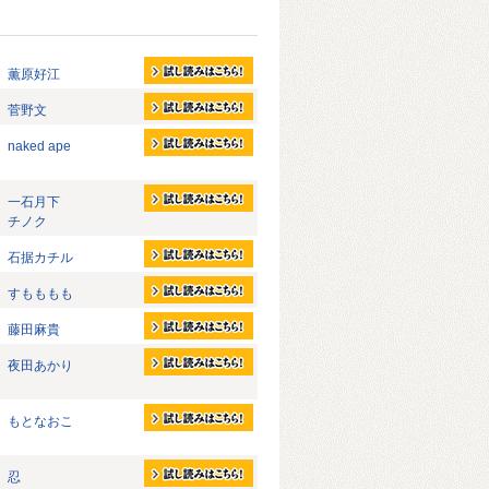
薫原好江
菅野文
naked ape
一石月下
チノク
石据カチル
すもももも
藤田麻貴
夜田あかり
もとなおこ
忍