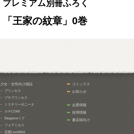
プレミアム別冊ふろく
「王家の紋章」0巻
少女・女性向け雑誌
コミックス
プリンセス
お知らせ
プチプリンセス
ミステリーボニータ
企業情報
カチCOMI
採用情報
Eleganceイブ
書店様向け
フォアミセス
恋愛LoveMAX