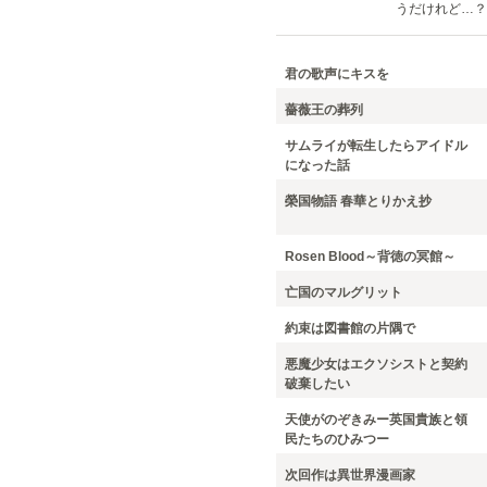
うだけれど…？
君の歌声にキスを
薔薇王の葬列
サムライが転生したらアイドル
になった話
榮国物語 春華とりかえ抄
Rosen Blood～背徳の冥館～
亡国のマルグリット
約束は図書館の片隅で
悪魔少女はエクソシストと契約
破棄したい
天使がのぞきみー英国貴族と領
民たちのひみつー
次回作は異世界漫画家