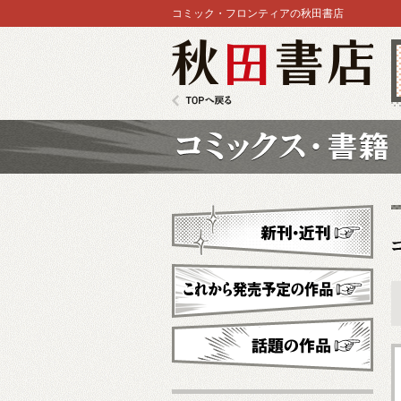
コミック・フロンティアの秋田書店
秋田書店
TOPへ戻る
コミックス
新刊・近刊
これから発売予定
話題の作品