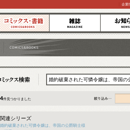
企業
コミックス
雑誌
お知らせ
4
件見つかりました
すべて
関連シリーズ
婚約破棄された可憐令嬢は、帝国の公爵騎士様