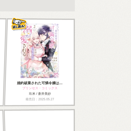
婚約破棄された可憐令嬢は…
プリンセス・コミックス
玖米 / 蒼井美紗
発売日：2025.05.27