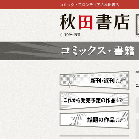
コミック・フロンティアの秋田書店
秋田書店
TOPへ戻る
コミックス
新刊・近刊
これから発売予定
話題の作品