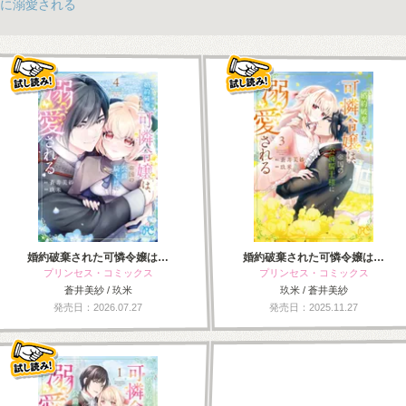
に溺愛される
婚約破棄された可憐令嬢は…
婚約破棄された可憐令嬢は…
プリンセス・コミックス
プリンセス・コミックス
蒼井美紗 / 玖米
玖米 / 蒼井美紗
発売日：2026.07.27
発売日：2025.11.27