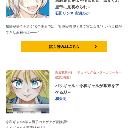
茉莉花官吏伝～後宮女官、気まぐれ
皇帝に見初められ～
石田リンネ
高瀬わか
珀陽が皇位を退く10年後までに、”他国が羨望する文官になる”という目標が
できた茉莉花は――!?
試し読みはこちら
新連載第2弾!! チョベリグセンターカラー＆一
挙2話掲載!!
バクギャル～令和ギャルが幕末をア
ゲる⤴⤴～
和央明
令和ギャル×幕末男子のアゲアゲ冒険譚!!
さぁギャルの夜明けぜよ!!