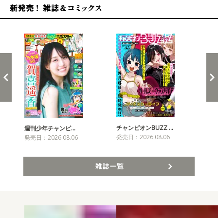
新発売！雑誌&コミックス
チャンピオンBUZZ …
週刊少年チャンピ…
月
発売日：2026.08.06
発売日：2026.08.06
発売
雑誌一覧