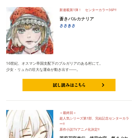
新連載第1弾！ センターカラー36P!!
蒼きバルカナリア
ささきさ
16世紀、オスマン帝国支配下のブルガリアのある村にて。
少女・リュカの壮大な運命が動き出す――。
試し読みはこちら
＜最終回＞
超人気シリーズ第1部、完結記念センターカラ
ー!!
原作小説TVアニメ化決定!!