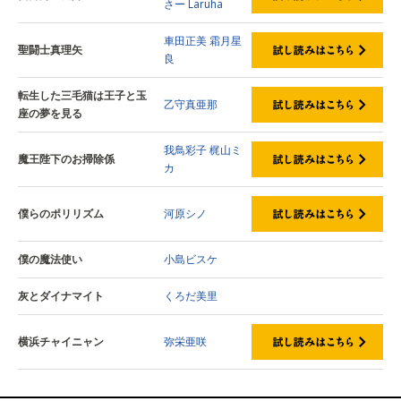
さー
Laruha
車田正美
霜月星
聖闘士真理矢
良
転生した三毛猫は王子と玉
乙守真亜那
座の夢を見る
我鳥彩子
梶山ミ
魔王陛下のお掃除係
カ
僕らのポリリズム
河原シノ
僕の魔法使い
小島ビスケ
灰とダイナマイト
くろだ美里
横浜チャイニャン
弥栄亜咲