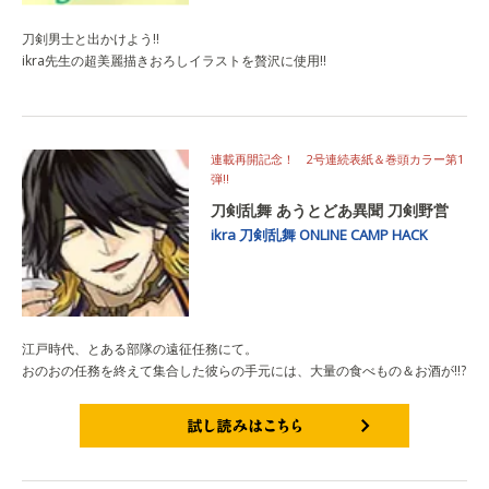
刀剣男士と出かけよう!!
ikra先生の超美麗描きおろしイラストを贅沢に使用!!
連載再開記念！ 2号連続表紙＆巻頭カラー第1
弾!!
刀剣乱舞 あうとどあ異聞 刀剣野営
ikra
刀剣乱舞 ONLINE
CAMP HACK
江戸時代、とある部隊の遠征任務にて。
おのおの任務を終えて集合した彼らの手元には、大量の食べもの＆お酒が!!?
試し読みはこちら