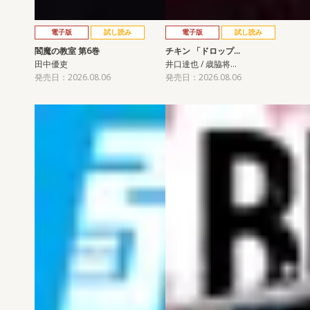
電子版
試し読み
電子版
試し読み
閻魔の教室 第6巻
チキン 「ドロップ…
田中優吏
井口達也 / 歳脇将…
発売日：2026.08.06
発売日：2026.08.06