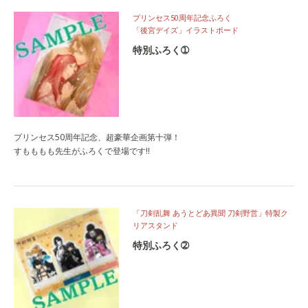
プリンセス50周年記念ふろく
「後宮デイズ」イラストボード
特別ふろく➀
プリンセス50周年記念、超豪華企画第十弾！
すもももも先生がふろくで登場です!!
「刀剣乱舞 あうとどあ異聞 刀剣野営」特製ク
リアスタンド
特別ふろく➁