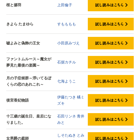
桜と揚羽
上田倫子
きよら たまゆら
すもももも
嘘よみと偽飾の王女
小田原みづえ
ファントムルース～魔女が
石据カチル
夢見た最後の楽園～
月の子症候群～浮いてるぼ
七海ようこ
くらの恋のあれこれ～
伊藤たつき
橘ミ
後宮香妃物語
ズキ
十三歳の誕生日、皇后にな
石田リンネ
青井
りました。
みと
しそたぬき
とみ
女男爵の庭師