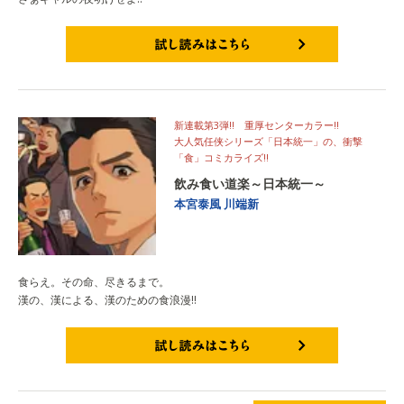
試し読みはこちら
新連載第3弾!! 重厚センターカラー!!
大人気任侠シリーズ「日本統一」の、衝撃
「食」コミカライズ!!
飲み食い道楽～日本統一～
本宮泰風
川端新
食らえ。その命、尽きるまで。
漢の、漢による、漢のための食浪漫!!
試し読みはこちら