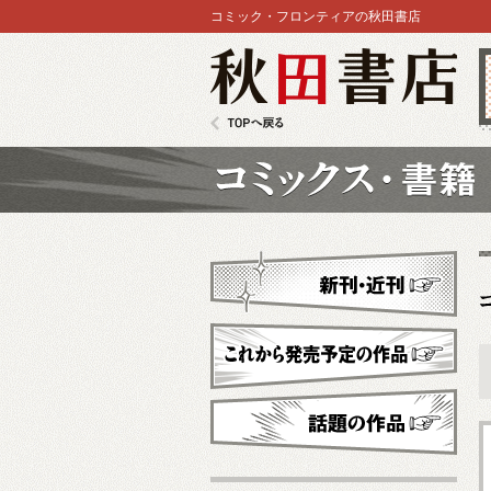
コミック・フロンティアの秋田書店
秋田書店
TOPへ戻る
コミックス
新刊・近刊
これから発売予定
話題の作品